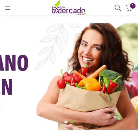
1
INICIAR SESIÓN
REGISTRARSE
Introduzca su nombre de usuario y contraseña para iniciar
sesión.
Recuérdame
¿Contraseña perdida?