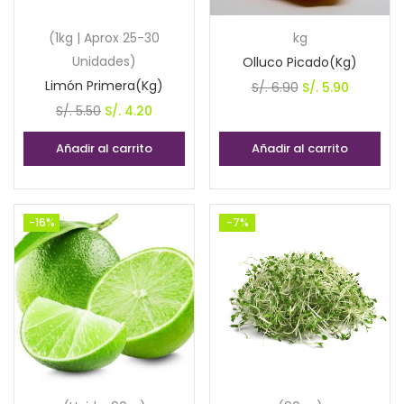
(1kg | Aprox 25-30
kg
Unidades)
Olluco Picado(Kg)
Limón Primera(Kg)
El
El
S/.
6.90
S/.
5.90
El
El
precio
precio
S/.
5.50
S/.
4.20
precio
precio
original
actual
Añadir al carrito
Añadir al carrito
original
actual
era:
es:
era:
es:
S/. 6.90.
S/. 5.90.
S/. 5.50.
S/. 4.20.
-16%
-7%