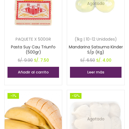
Agotado
PAQUETE X 500GR
(1kg | 10-12 Unidades)
Pasta Suy Cau Triunfo
Mandarina Satsuma Kinder
(500gr)
S/p (Kg)
El
El
El
El
S/.
9.90
S/.
7.50
S/.
6.50
S/.
4.00
precio
precio
precio
precio
Añadir al carrito
Leer más
original
actual
original
actual
era:
es:
era:
es:
S/. 9.90.
S/. 7.50.
S/. 6.50.
S/. 4.00.
-1%
-12%
Agotado