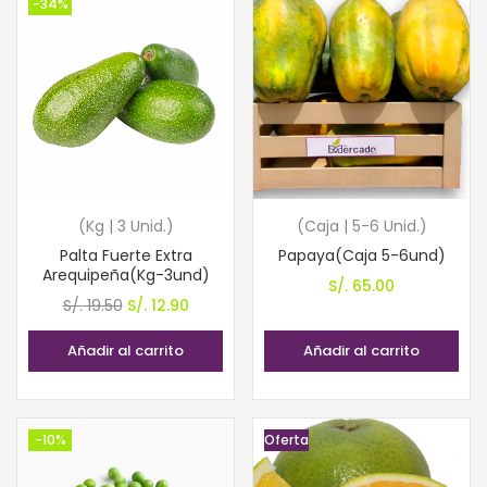
-34%
(Kg | 3 Unid.)
(Caja | 5-6 Unid.)
Palta Fuerte Extra
Papaya(Caja 5-6und)
Arequipeña(Kg-3und)
S/.
65.00
El
El
S/.
19.50
S/.
12.90
precio
precio
Añadir al carrito
Añadir al carrito
original
actual
era:
es:
S/. 19.50.
S/. 12.90.
-10%
Oferta