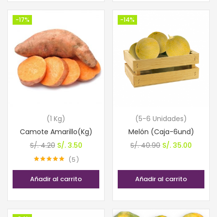
-17%
-14%
(1 Kg)
(5-6 Unidades)
Camote Amarillo(Kg)
Melón (Caja-6und)
El
El
El
El
S/.
4.20
S/.
3.50
S/.
40.90
S/.
35.00
precio
precio
precio
precio
5
Valorado con
original
actual
original
actual
5.00
de 5
Añadir al carrito
Añadir al carrito
era:
es:
era:
es:
S/. 4.20.
S/. 3.50.
S/. 40.90.
S/. 35.0