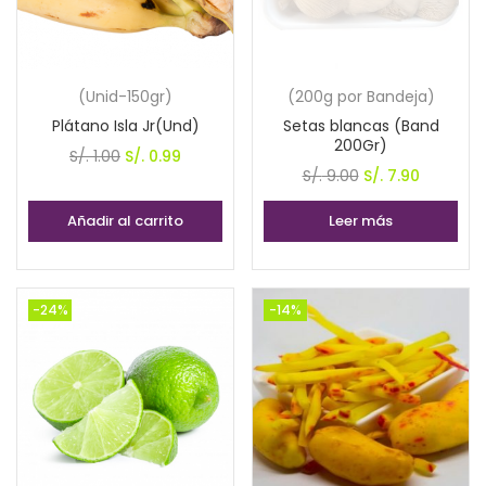
(Unid-150gr)
(200g por Bandeja)
Plátano Isla Jr(Und)
Setas blancas (Band
200Gr)
El
El
S/.
1.00
S/.
0.99
El
El
S/.
9.00
S/.
7.90
precio
precio
precio
precio
original
actual
Añadir al carrito
Leer más
original
actual
era:
es:
era:
es:
S/. 1.00.
S/. 0.99.
S/. 9.00.
S/. 7.90.
-24%
-14%