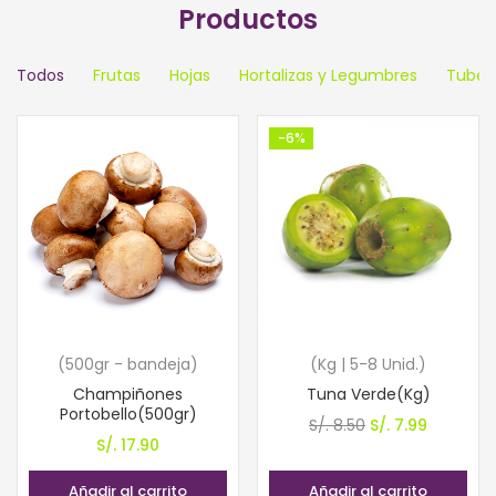
Productos
Todos
Frutas
Hojas
Hortalizas y Legumbres
Tubér
-6%
(500gr - bandeja)
(Kg | 5-8 Unid.)
Champiñones
Tuna Verde(Kg)
Portobello(500gr)
El
El
S/.
8.50
S/.
7.99
S/.
17.90
precio
precio
original
actual
Añadir al carrito
Añadir al carrito