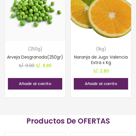
(250g)
(1kg)
Arveja Desgranada(250gr)
Naranja de Jugo Valencia
Extra x Kg
El
El
S/.
9.90
S/.
8.90
S/.
2.80
precio
precio
original
actual
Añadir al carrito
Añadir al carrito
era:
es:
S/. 9.90.
S/. 8.90.
Productos De OFERTAS