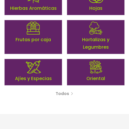
Hierbas Aromáticas
Hojas
Frutas por caja
Hortalizas y
Legumbres
Ajíes y Especias
Oriental
Todos