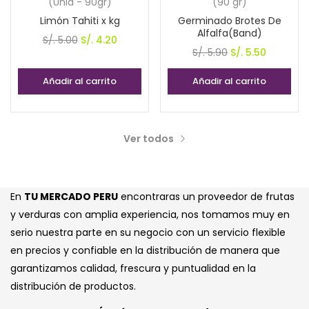
(Unid - 90gr)
(90 gr)
Limón Tahiti x kg
Germinado Brotes De
Alfalfa(Band)
El
El
S/.
5.00
S/.
4.20
El
El
S/.
5.90
S/.
5.50
precio
precio
precio
precio
original
actual
Añadir al carrito
Añadir al carrito
original
actual
era:
es:
era:
es:
S/. 5.00.
S/. 4.20.
S/. 5.90.
S/. 5.50.
Ver todos
En
TU MERCADO PERU
encontraras un proveedor de frutas
y verduras con amplia experiencia, nos tomamos muy en
serio nuestra parte en su negocio con un servicio flexible
en precios y confiable en la distribución de manera que
garantizamos calidad, frescura y puntualidad en la
distribución de productos.