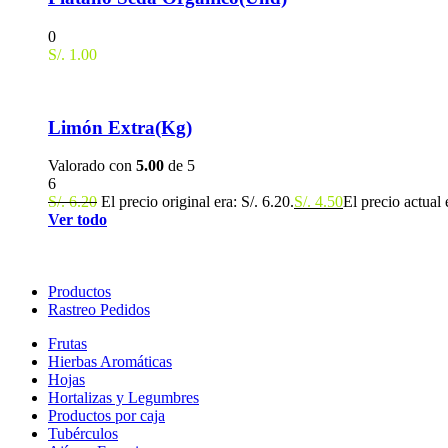
0
S/.
1.00
Limón Extra(Kg)
Valorado con
5.00
de 5
6
S/.
6.20
El precio original era: S/. 6.20.
S/.
4.50
El precio actual 
Ver todo
Productos
Rastreo Pedidos
Frutas
Hierbas Aromáticas
Hojas
Hortalizas y Legumbres
Productos por caja
Tubérculos