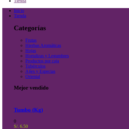
Tienda
Inicio
Tienda
Categorías
Frutas
Hierbas Aromáticas
Hojas
Hortalizas y Legumbres
Productos por caja
Tubérculos
Ajíes y Especias
Oriental
Mejor vendido
Tumbo (Kg)
0
S/.
6.50