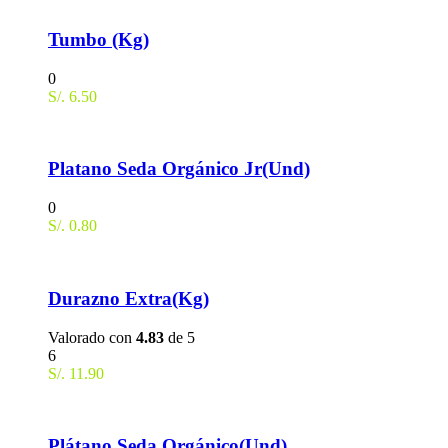
Tumbo (Kg)
0
S/.
6.50
Platano Seda Orgánico Jr(Und)
0
S/.
0.80
Durazno Extra(Kg)
Valorado con
4.83
de 5
6
S/.
11.90
Plátano Seda Orgánico(Und)