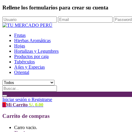
Rellene los formularios para crear su cuenta
Frutas
Hierbas Aromáticas
Hojas
Hortalizas y Legumbres
Productos por caja
Tubérculos
Ajíes y Especias
Oriental
Iniciar sesión o Registrarse
0
Mi Carrito
S/.
0.00
Carrito de compras
Carro vacio.