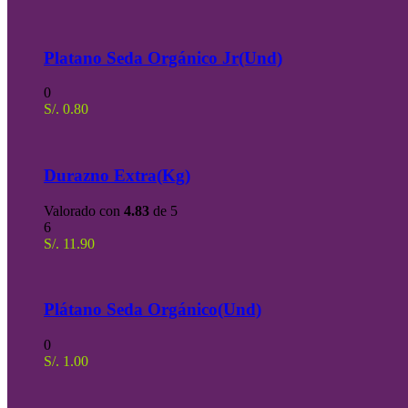
Platano Seda Orgánico Jr(Und)
0
S/.
0.80
Durazno Extra(Kg)
Valorado con
4.83
de 5
6
S/.
11.90
Plátano Seda Orgánico(Und)
0
S/.
1.00