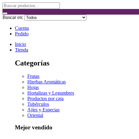
Buscar en:
Cuenta
Pedido
Inicio
Tienda
Categorías
Frutas
Hierbas Aromáticas
Hojas
Hortalizas y Legumbres
Productos por caja
Tubérculos
Ajíes y Especias
Oriental
Mejor vendido