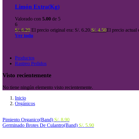
Limón Extra(Kg)
Valorado con
5.00
de 5
6
S/.
6.20
El precio original era: S/. 6.20.
S/.
4.50
El precio actual 
Ver todo
Productos
Rastreo Pedidos
Visto recientemente
No tiene ningún elemento visto recientemente.
Inicio
Orgánicos
Pimiento Organico(Band)
S/.
8.90
Germinado Brotes De Culantro(Band)
S/.
5.90