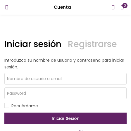
0
Cuenta
INICIAR SESIÓN
REGISTRARSE
Introduzca su nombre de usuario y contraseña para iniciar
sesión.
Iniciar sesión
Registrarse
Introduzca su nombre de usuario y contraseña para iniciar
sesión.
Recuérdame
¿Contraseña perdida?
Recuérdame
Iniciar Sesión