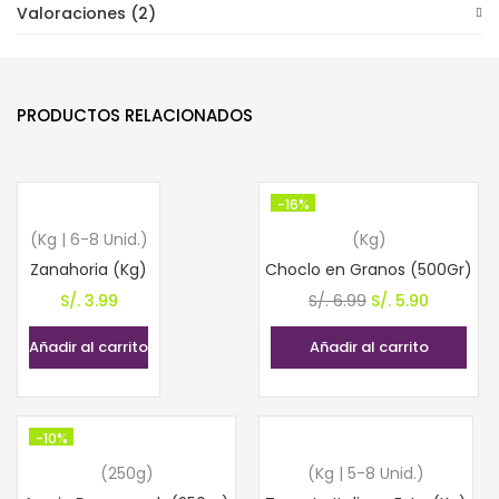
Valoraciones (2)
PRODUCTOS RELACIONADOS
-16%
(Kg | 6-8 Unid.)
(Kg)
Zanahoria (Kg)
Choclo en Granos (500Gr)
El
El
S/.
3.99
S/.
6.99
S/.
5.90
precio
precio
Añadir al carrito
Añadir al carrito
original
actual
era:
es:
S/. 6.99.
S/. 5.90.
-10%
(250g)
(Kg | 5-8 Unid.)