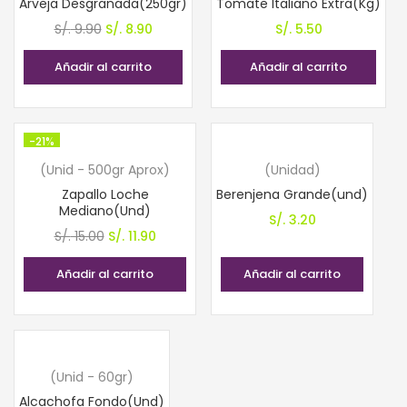
Arveja Desgranada(250gr)
Tomate Italiano Extra(Kg)
El
El
S/.
9.90
S/.
8.90
S/.
5.50
precio
precio
Añadir al carrito
Añadir al carrito
original
actual
era:
es:
S/. 9.90.
S/. 8.90.
-21%
(Unid - 500gr Aprox)
(Unidad)
Zapallo Loche
Berenjena Grande(und)
Mediano(Und)
S/.
3.20
El
El
S/.
15.00
S/.
11.90
precio
precio
Añadir al carrito
Añadir al carrito
original
actual
era:
es:
S/. 15.00.
S/. 11.90.
(Unid - 60gr)
Alcachofa Fondo(Und)