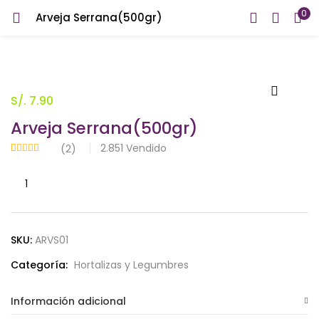
0
Arveja Serrana(500gr)
INICIAR SESIÓN
REGISTRARSE
Introduzca su nombre de usuario y contraseña para iniciar
sesión.
S/.
7.90
Arveja Serrana(500gr)
2.851
Vendido
(
2
)
Valorado con
2
5.00
de 5 en
Arveja
base a
Recuérdame
valoraciones
Serrana(500gr)
de clientes
cantidad
SKU:
ARVS01
¿Contraseña perdida?
Categoría:
Hortalizas y Legumbres
Información adicional