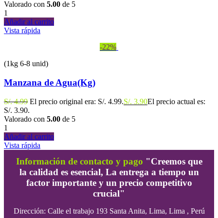
Valorado con
5.00
de 5
1
Añadir al carrito
Vista rápida
-22%
(1kg 6-8 unid)
Manzana de Agua(Kg)
S/.
4.99
El precio original era: S/. 4.99.
S/.
3.90
El precio actual es:
S/. 3.90.
Valorado con
5.00
de 5
1
Añadir al carrito
Vista rápida
Información de contacto y pago
"Creemos que
la calidad es esencial, La entrega a tiempo un
factor importante y un precio competitivo
crucial"
Dirección:
Calle el trabajo 193 Santa Anita, Lima, Lima , Perú