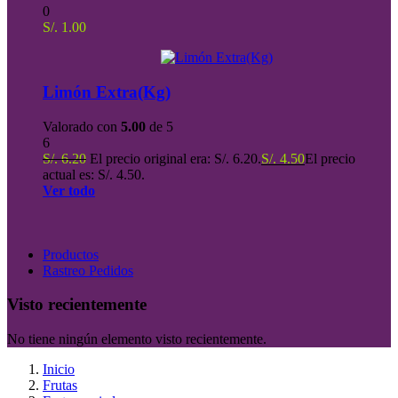
0
S/.
1.00
Limón Extra(Kg)
Valorado con
5.00
de 5
6
S/.
6.20
El precio original era: S/. 6.20.
S/.
4.50
El precio
actual es: S/. 4.50.
Ver todo
Productos
Rastreo Pedidos
Visto recientemente
No tiene ningún elemento visto recientemente.
Inicio
Frutas