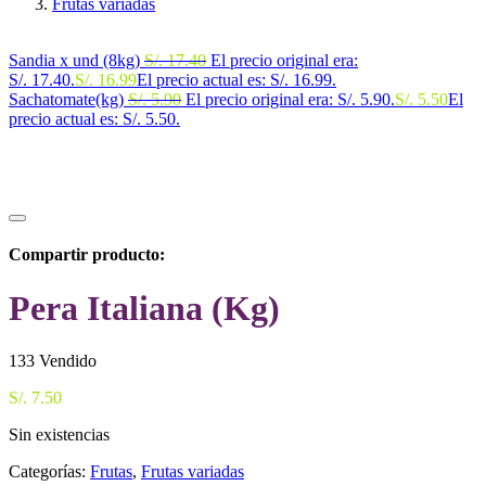
Frutas variadas
Sandia x und (8kg)
S/.
17.40
El precio original era:
S/. 17.40.
S/.
16.99
El precio actual es: S/. 16.99.
Sachatomate(kg)
S/.
5.90
El precio original era: S/. 5.90.
S/.
5.50
El
precio actual es: S/. 5.50.
Compartir producto:
Pera Italiana (Kg)
133
Vendido
S/.
7.50
Sin existencias
Categorías:
Frutas
,
Frutas variadas