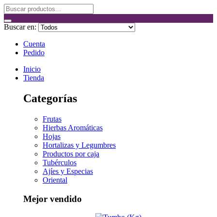
Buscar en:
Cuenta
Pedido
Inicio
Tienda
Categorías
Frutas
Hierbas Aromáticas
Hojas
Hortalizas y Legumbres
Productos por caja
Tubérculos
Ajíes y Especias
Oriental
Mejor vendido