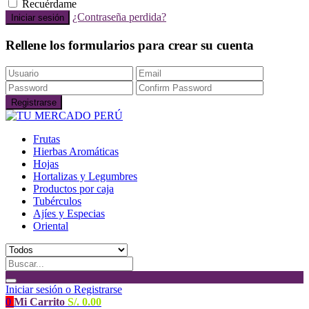
Recuérdame
¿Contraseña perdida?
Rellene los formularios para crear su cuenta
Frutas
Hierbas Aromáticas
Hojas
Hortalizas y Legumbres
Productos por caja
Tubérculos
Ajíes y Especias
Oriental
Iniciar sesión o Registrarse
0
Mi Carrito
S/.
0.00