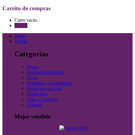
Carrito de compras
Carro vacio.
Tienda
Inicio
Tienda
Categorías
Frutas
Hierbas Aromáticas
Hojas
Hortalizas y Legumbres
Productos por caja
Tubérculos
Ajíes y Especias
Oriental
Mejor vendido