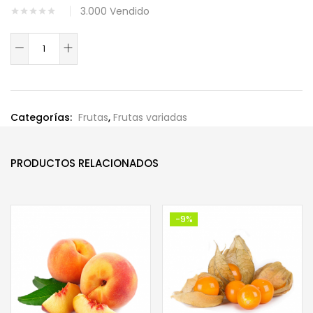
original
actual
3.000
Vendido
era:
es:
S/. 1.80.
S/. 1.50.
Plátano
Bellaco
Verde(Unid)
cantidad
Categorías:
Frutas
,
Frutas variadas
PRODUCTOS RELACIONADOS
-9%