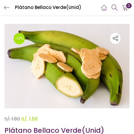
0
Plátano Bellaco Verde(Unid)
INICIAR SESIÓN
REGISTRARSE
Introduzca su nombre de usuario y contraseña para iniciar
sesión.
-17%
Recuérdame
¿Contraseña perdida?
El
El
S/.
1.80
S/.
1.50
precio
precio
Plátano Bellaco Verde(Unid)