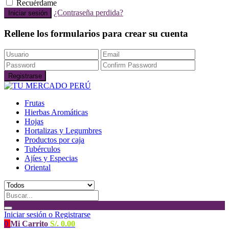
Recuérdame
¿Contraseña perdida?
Rellene los formularios para crear su cuenta
Frutas
Hierbas Aromáticas
Hojas
Hortalizas y Legumbres
Productos por caja
Tubérculos
Ajíes y Especias
Oriental
Iniciar sesión o Registrarse
0
Mi Carrito
S/.
0.00