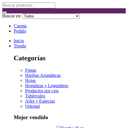
Buscar en:
Cuenta
Pedido
Inicio
Tienda
Categorías
Frutas
Hierbas Aromáticas
Hojas
Hortalizas y Legumbres
Productos por caja
Tubérculos
Ajíes y Especias
Oriental
Mejor vendido