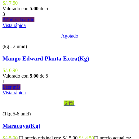
S/.
7.50
Valorado con
5.00
de 5
3
Añadir al carrito
Vista rápida
Agotado
(kg - 2 unid)
Mango Edward Planta Extra(Kg)
S/.
6.90
Valorado con
5.00
de 5
1
Leer más
Vista rápida
-24%
(1kg 5-6 unid)
Maracuya(Kg)
S/.
5.90
El precio original era: S/. 5.90.
S/.
4.50
El precio actual es: