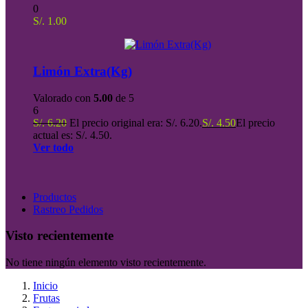
0
S/.
1.00
Limón Extra(Kg)
Valorado con
5.00
de 5
6
S/.
6.20
El precio original era: S/. 6.20.
S/.
4.50
El precio
actual es: S/. 4.50.
Ver todo
Productos
Rastreo Pedidos
Visto recientemente
No tiene ningún elemento visto recientemente.
Inicio
Frutas