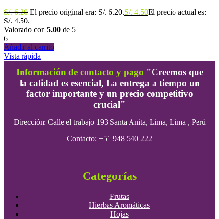
S/.
6.20
El precio original era: S/. 6.20.
S/.
4.50
El precio actual es:
S/. 4.50.
Valorado con
5.00
de 5
6
Añadir al carrito
Vista rápida
Información de contacto y pago
"Creemos que
la calidad es esencial, La entrega a tiempo un
factor importante y un precio competitivo
crucial"
Dirección:
Calle el trabajo 193 Santa Anita, Lima, Lima , Perú
Contacto: +51 948 540 222
Categorías
Frutas
Hierbas Aromáticas
Hojas