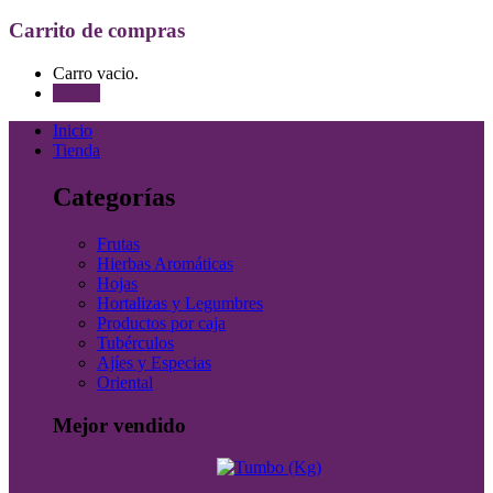
Carrito de compras
Carro vacio.
Tienda
Inicio
Tienda
Categorías
Frutas
Hierbas Aromáticas
Hojas
Hortalizas y Legumbres
Productos por caja
Tubérculos
Ajíes y Especias
Oriental
Mejor vendido