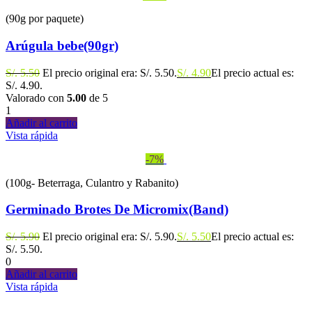
(90g por paquete)
Arúgula bebe(90gr)
S/.
5.50
El precio original era: S/. 5.50.
S/.
4.90
El precio actual es:
S/. 4.90.
Valorado con
5.00
de 5
1
Añadir al carrito
Vista rápida
-7%
(100g- Beterraga, Culantro y Rabanito)
Germinado Brotes De Micromix(Band)
S/.
5.90
El precio original era: S/. 5.90.
S/.
5.50
El precio actual es:
S/. 5.50.
0
Añadir al carrito
Vista rápida