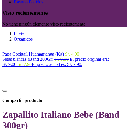
Rastreo Pedidos
Visto recientemente
No tiene ningún elemento visto recientemente.
Inicio
Orgánicos
Papa Cocktail Huamantanga (Kg)
S/.
4.90
Setas blancas (Band 200Gr)
S/.
9.00
El precio original era:
S/. 9.00.
S/.
7.90
El precio actual es: S/. 7.90.
Compartir producto:
Zapallito Italiano Bebe (Band
300gr)