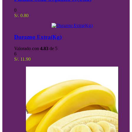
0
S/.
0.80
Durazno Extra(Kg)
Valorado con
4.83
de 5
6
S/.
11.90