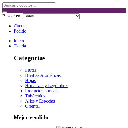
Buscar en:
Cuenta
Pedido
Inicio
Tienda
Categorías
Frutas
Hierbas Aromáticas
Hojas
Hortalizas y Legumbres
Productos por caja
Tubérculos
Ajíes y Especias
Oriental
Mejor vendido