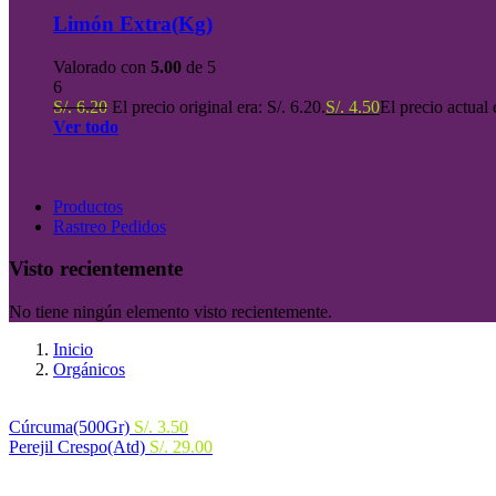
Limón Extra(Kg)
Valorado con
5.00
de 5
6
S/.
6.20
El precio original era: S/. 6.20.
S/.
4.50
El precio actual 
Ver todo
Productos
Rastreo Pedidos
Visto recientemente
No tiene ningún elemento visto recientemente.
Inicio
Orgánicos
Cúrcuma(500Gr)
S/.
3.50
Perejil Crespo(Atd)
S/.
29.00