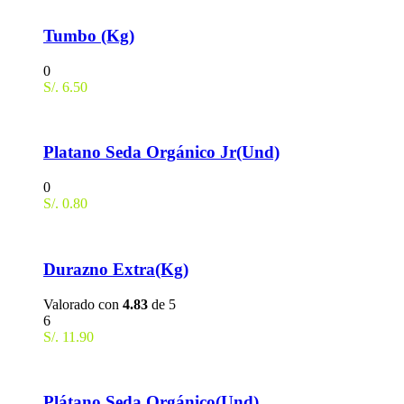
Tumbo (Kg)
0
S/.
6.50
Platano Seda Orgánico Jr(Und)
0
S/.
0.80
Durazno Extra(Kg)
Valorado con
4.83
de 5
6
S/.
11.90
Plátano Seda Orgánico(Und)