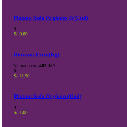
Platano Seda Orgánico Jr(Und)
0
S/.
0.80
Durazno Extra(Kg)
Valorado con
4.83
de 5
6
S/.
11.90
Plátano Seda Orgánico(Und)
0
S/.
1.00