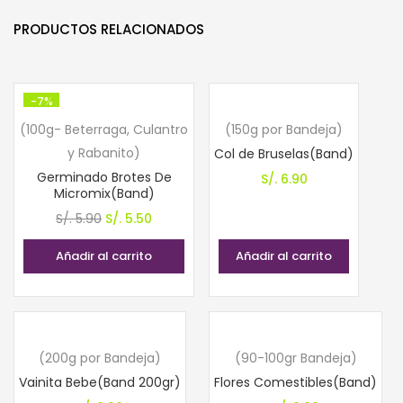
PRODUCTOS RELACIONADOS
-7%
(100g- Beterraga, Culantro
(150g por Bandeja)
y Rabanito)
Col de Bruselas(Band)
Germinado Brotes De
S/.
6.90
Micromix(Band)
El
El
S/.
5.90
S/.
5.50
precio
precio
Añadir al carrito
Añadir al carrito
original
actual
era:
es:
S/. 5.90.
S/. 5.50.
(200g por Bandeja)
(90-100gr Bandeja)
Vainita Bebe(Band 200gr)
Flores Comestibles(Band)