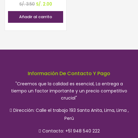
El
El
S/.
3.50
S/.
2.00
precio
precio
Añadir al carrito
original
actual
era:
es:
S/. 3.50.
S/. 2.00.
Información De Contacto Y Pago
"Creemos que la calidad es esencial, La entrega a
tiempo un factor importante y un precio competitivo
crucial"
Dirección:
Calle el trabajo 193 Santa Anita, Lima, Lima ,
Perú
Contacto: +51 948 540 222