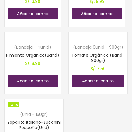
S/.
6.90
S/.
9.99
Añadir al carrito
Añadir al carrito
(Bandeja - 4unid)
(Bandeja 6unid - 900gr)
Pimiento Organico(Band)
Tomate Orgánico (Band-
900gr)
S/.
8.90
S/.
7.50
Añadir al carrito
Añadir al carrito
-43%
(Unid - 150gr)
Zapallito Italiano-Zucchini
Pequeño(Und)