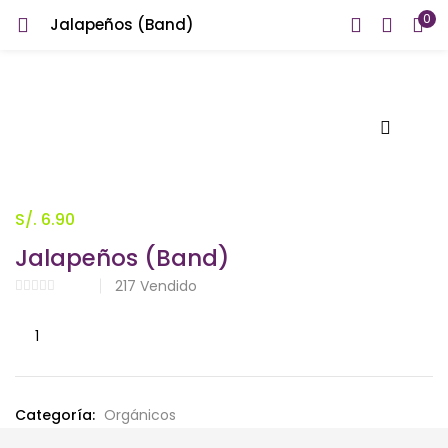
0
Jalapeños (Band)
INICIAR SESIÓN
REGISTRARSE
Introduzca su nombre de usuario y contraseña para iniciar
sesión.
S/.
6.90
Jalapeños (Band)
Recuérdame
217
Vendido
Jalapeños
¿Contraseña perdida?
(Band)
cantidad
Categoría:
Orgánicos