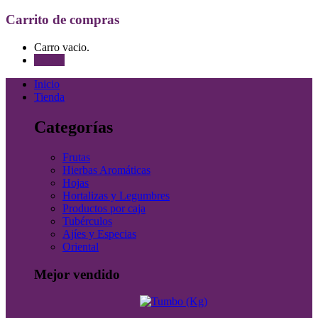
Carrito de compras
Carro vacio.
Tienda
Inicio
Tienda
Categorías
Frutas
Hierbas Aromáticas
Hojas
Hortalizas y Legumbres
Productos por caja
Tubérculos
Ajíes y Especias
Oriental
Mejor vendido