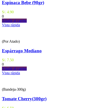
Espinaca Bebe (90gr)
S/.
4.90
0
Añadir al carrito
Vista rápida
(Por Atado)
Espárrago Mediano
S/.
7.50
0
Añadir al carrito
Vista rápida
(Bandeja-300g)
Tomate Cherry(300gr)