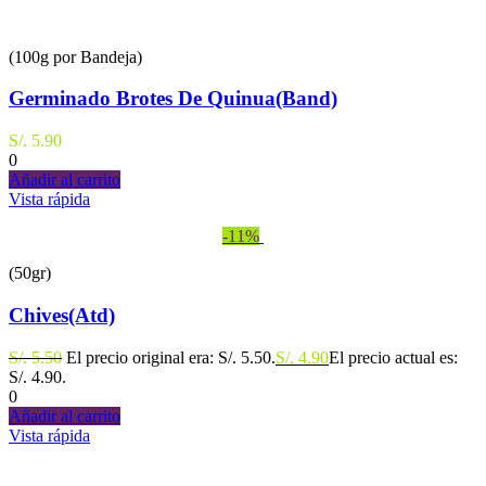
(100g por Bandeja)
Germinado Brotes De Quinua(Band)
S/.
5.90
0
Añadir al carrito
Vista rápida
-11%
(50gr)
Chives(Atd)
S/.
5.50
El precio original era: S/. 5.50.
S/.
4.90
El precio actual es:
S/. 4.90.
0
Añadir al carrito
Vista rápida