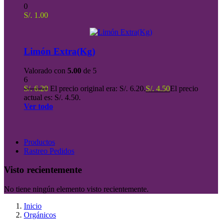
0
S/.
1.00
Limón Extra(Kg)
Valorado con
5.00
de 5
6
S/.
6.20
El precio original era: S/. 6.20.
S/.
4.50
El precio
actual es: S/. 4.50.
Ver todo
Productos
Rastreo Pedidos
Visto recientemente
No tiene ningún elemento visto recientemente.
Inicio
Orgánicos