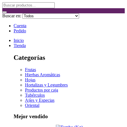
Buscar en:
Cuenta
Pedido
Inicio
Tienda
Categorías
Frutas
Hierbas Aromáticas
Hojas
Hortalizas y Legumbres
Productos por caja
Tubérculos
Ajíes y Especias
Oriental
Mejor vendido