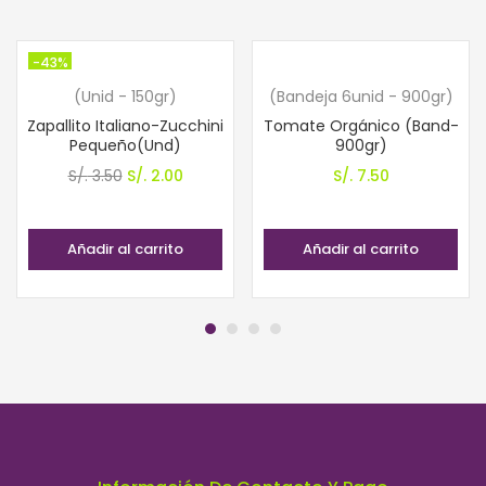
-43%
(Unid - 150gr)
(Bandeja 6unid - 900gr)
Zapallito Italiano-Zucchini
Tomate Orgánico (Band-
Pequeño(Und)
900gr)
El
El
S/.
3.50
S/.
2.00
S/.
7.50
precio
precio
original
actual
Añadir al carrito
Añadir al carrito
era:
es:
S/. 3.50.
S/. 2.00.