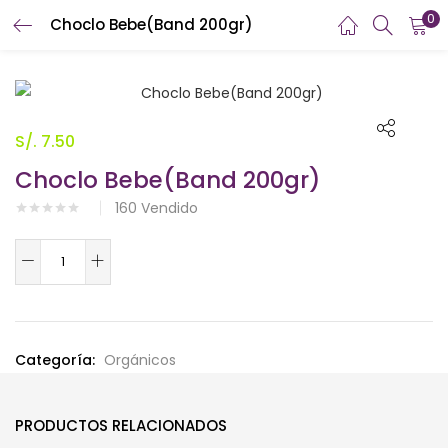
0
Choclo Bebe(Band 200gr)
INICIAR SESIÓN
REGISTRARSE
Introduzca su nombre de usuario y contraseña para iniciar
sesión.
S/.
7.50
Choclo Bebe(Band 200gr)
160
Vendido
Choclo
Recuérdame
Bebe(Band
200gr)
cantidad
¿Contraseña perdida?
Categoría:
Orgánicos
PRODUCTOS RELACIONADOS