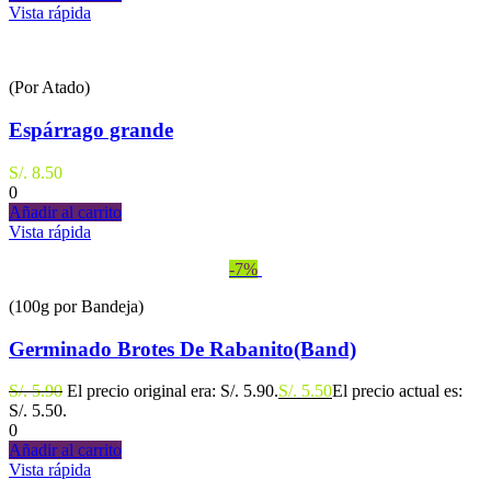
Vista rápida
(Por Atado)
Espárrago grande
S/.
8.50
0
Añadir al carrito
Vista rápida
-7%
(100g por Bandeja)
Germinado Brotes De Rabanito(Band)
S/.
5.90
El precio original era: S/. 5.90.
S/.
5.50
El precio actual es:
S/. 5.50.
0
Añadir al carrito
Vista rápida