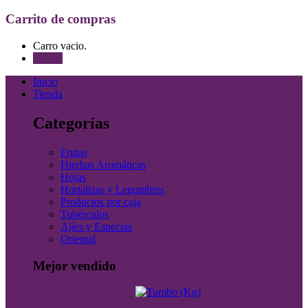
Carrito de compras
Carro vacio.
Tienda
Inicio
Tienda
Categorías
Frutas
Hierbas Aromáticas
Hojas
Hortalizas y Legumbres
Productos por caja
Tubérculos
Ajíes y Especias
Oriental
Mejor vendido