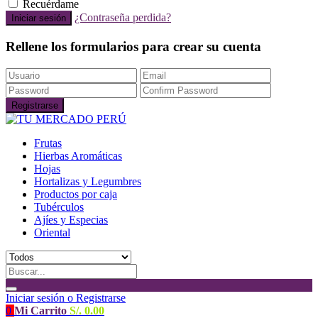
Recuérdame
¿Contraseña perdida?
Rellene los formularios para crear su cuenta
Frutas
Hierbas Aromáticas
Hojas
Hortalizas y Legumbres
Productos por caja
Tubérculos
Ajíes y Especias
Oriental
Iniciar sesión o Registrarse
0
Mi Carrito
S/.
0.00