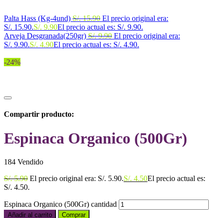
Palta Hass (Kg-4und)
S/.
15.90
El precio original era:
S/. 15.90.
S/.
9.90
El precio actual es: S/. 9.90.
Arveja Desgranada(250gr)
S/.
9.90
El precio original era:
S/. 9.90.
S/.
4.90
El precio actual es: S/. 4.90.
-24%
Compartir producto:
Espinaca Organico (500Gr)
184
Vendido
S/.
5.90
El precio original era: S/. 5.90.
S/.
4.50
El precio actual es:
S/. 4.50.
Espinaca Organico (500Gr) cantidad
Añadir al carrito
Comprar