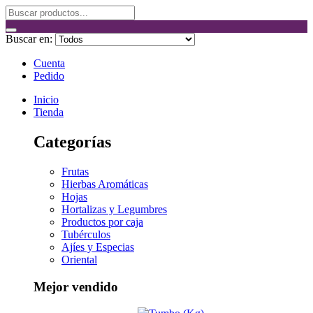
Buscar en:
Cuenta
Pedido
Inicio
Tienda
Categorías
Frutas
Hierbas Aromáticas
Hojas
Hortalizas y Legumbres
Productos por caja
Tubérculos
Ajíes y Especias
Oriental
Mejor vendido