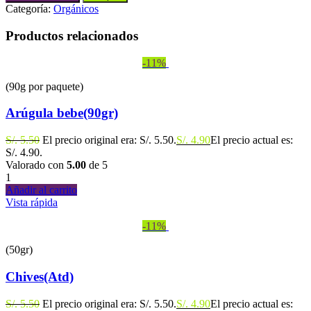
Categoría:
Orgánicos
Productos relacionados
-11%
(90g por paquete)
Arúgula bebe(90gr)
S/.
5.50
El precio original era: S/. 5.50.
S/.
4.90
El precio actual es:
S/. 4.90.
Valorado con
5.00
de 5
1
Añadir al carrito
Vista rápida
-11%
(50gr)
Chives(Atd)
S/.
5.50
El precio original era: S/. 5.50.
S/.
4.90
El precio actual es: