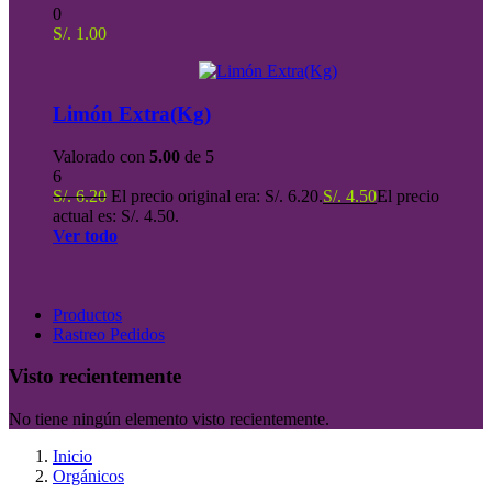
0
S/.
1.00
Limón Extra(Kg)
Valorado con
5.00
de 5
6
S/.
6.20
El precio original era: S/. 6.20.
S/.
4.50
El precio
actual es: S/. 4.50.
Ver todo
Productos
Rastreo Pedidos
Visto recientemente
No tiene ningún elemento visto recientemente.
Inicio
Orgánicos