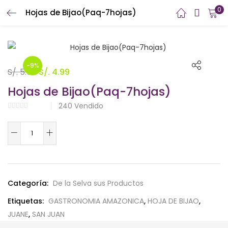
0
Hojas de Bijao(Paq-7hojas)
INICIAR SESIÓN
REGISTRARSE
Introduzca su nombre de usuario y contraseña para iniciar
sesión.
-9%
El
El
S/.
5.50
S/.
4.99
precio
precio
Hojas de Bijao(Paq-7hojas)
original
actual
240
Vendido
era:
es:
S/. 5.50.
S/. 4.99.
Hojas
Recuérdame
de
Bijao(Paq-
7hojas)
¿Contraseña perdida?
cantidad
Categoría:
De la Selva sus Productos
Etiquetas:
GASTRONOMIA AMAZONICA
,
HOJA DE BIJAO
,
JUANE
,
SAN JUAN