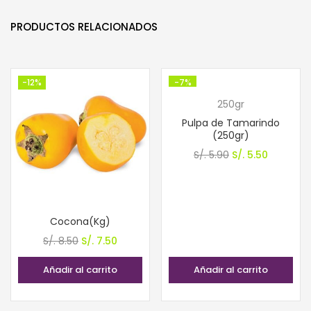
PRODUCTOS RELACIONADOS
-12%
-7%
250gr
Pulpa de Tamarindo
(250gr)
El
El
S/.
5.90
S/.
5.50
precio
precio
original
actual
era:
es:
Cocona(Kg)
S/. 5.90.
S/. 5.50.
El
El
S/.
8.50
S/.
7.50
precio
precio
Añadir al carrito
Añadir al carrito
original
actual
era:
es: