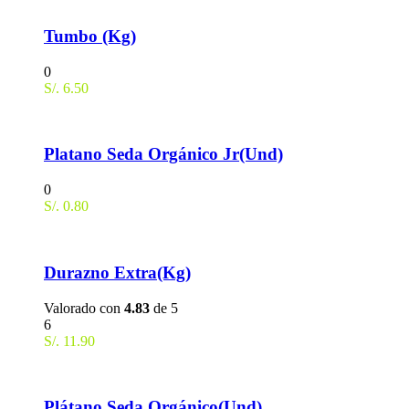
Tumbo (Kg)
0
S/.
6.50
Platano Seda Orgánico Jr(Und)
0
S/.
0.80
Durazno Extra(Kg)
Valorado con
4.83
de 5
6
S/.
11.90
Plátano Seda Orgánico(Und)