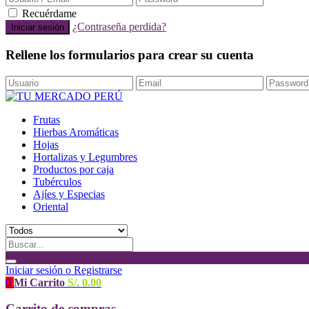
Recuérdame
¿Contraseña perdida?
Rellene los formularios para crear su cuenta
Frutas
Hierbas Aromáticas
Hojas
Hortalizas y Legumbres
Productos por caja
Tubérculos
Ajíes y Especias
Oriental
Iniciar sesión o Registrarse
0
Mi Carrito
S/.
0.00
Carrito de compras