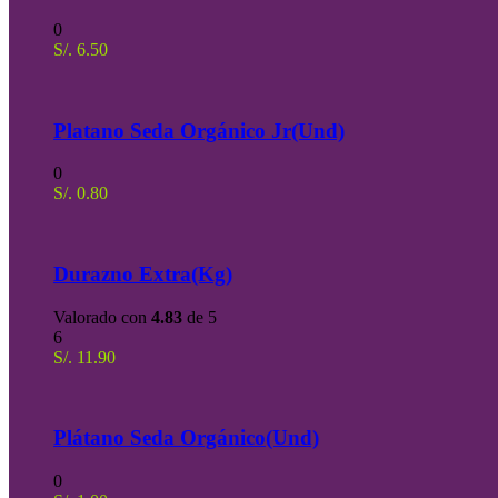
0
S/.
6.50
Platano Seda Orgánico Jr(Und)
0
S/.
0.80
Durazno Extra(Kg)
Valorado con
4.83
de 5
6
S/.
11.90
Plátano Seda Orgánico(Und)
0