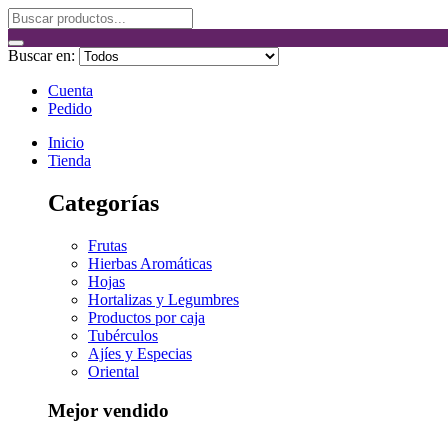
Buscar en:
Cuenta
Pedido
Inicio
Tienda
Categorías
Frutas
Hierbas Aromáticas
Hojas
Hortalizas y Legumbres
Productos por caja
Tubérculos
Ajíes y Especias
Oriental
Mejor vendido