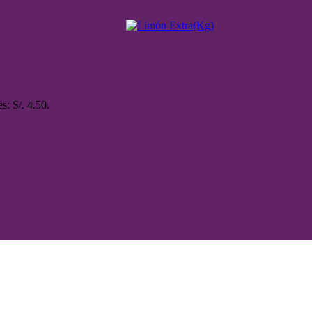
es: S/. 4.50.