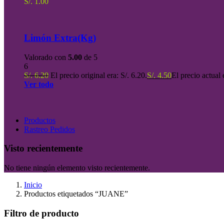
S/.
1.00
Limón Extra(Kg)
Valorado con
5.00
de 5
6
S/.
6.20
El precio original era: S/. 6.20.
S/.
4.50
El precio actual 
Ver todo
Productos
Rastreo Pedidos
Visto recientemente
No tiene ningún elemento visto recientemente.
Inicio
Productos etiquetados “JUANE”
Filtro de producto