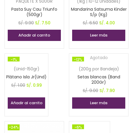
PAQUETE X 500GR
(1kg | 10-12 Unidades)
Pasta Suy Cau Triunfo
Mandarina Satsuma Kinder
(500gr)
S/p (Kg)
El
El
El
El
S/.
9.90
S/.
7.50
S/.
6.50
S/.
4.00
precio
precio
precio
precio
Añadir al carrito
Leer más
original
actual
original
actual
era:
es:
era:
es:
S/. 9.90.
S/. 7.50.
S/. 6.50.
S/. 4.00.
Agotado
-1%
-12%
(Unid-150gr)
(200g por Bandeja)
Plátano Isla Jr(Und)
Setas blancas (Band
200Gr)
El
El
S/.
1.00
S/.
0.99
El
El
S/.
9.00
S/.
7.90
precio
precio
precio
precio
original
actual
Añadir al carrito
Leer más
original
actual
era:
es:
era:
es:
S/. 1.00.
S/. 0.99.
S/. 9.00.
S/. 7.90.
-24%
-6%