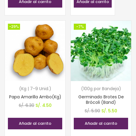
Añadir al carrito
Añadir al carrito
era:
es:
S/. 3.50.
S/. 2.90.
-29%
-7%
(Kg | 7-9 Unid.)
(100g por Bandeja)
Papa Amarilla Ambo(Kg)
Germinado Brotes De
Brócoli (Band)
El
El
S/.
6.30
S/.
4.50
El
El
S/.
5.90
S/.
5.50
precio
precio
precio
precio
original
actual
Añadir al carrito
Añadir al carrito
original
actual
era:
es:
era:
es: