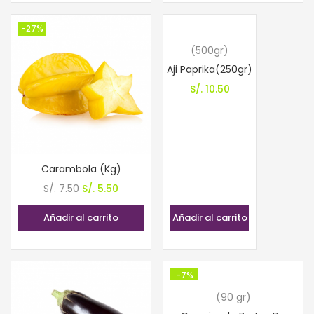
S/. 6.30.
S/. 4.50.
S/. 5.90.
S/. 5.50.
-27%
(500gr)
Aji Paprika(250gr)
S/.
10.50
Carambola (Kg)
El
El
S/.
7.50
S/.
5.50
precio
precio
Añadir al carrito
Añadir al carrito
original
actual
era:
es:
S/. 7.50.
S/. 5.50.
-7%
(90 gr)