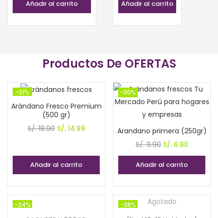
Añadir al carrito
Añadir al carrito
Productos De OFERTAS
-21%
-30%
Arándano Fresco Premium
(500 gr)
El
El
S/.
18.90
S/.
14.99
Arandano primera (250gr)
precio
precio
El
El
S/.
9.90
S/.
6.90
original
actual
precio
precio
Añadir al carrito
Añadir al carrito
era:
es:
original
actual
S/. 18.90.
S/. 14.99.
era:
es:
S/. 9.90.
S/. 6.90.
Agotado
-24%
-38%