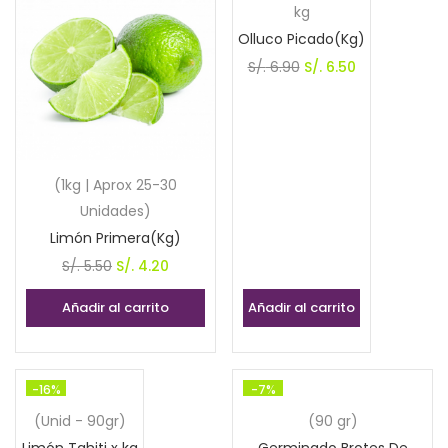
kg
Olluco Picado(Kg)
El
El
S/.
6.90
S/.
6.50
precio
precio
original
actual
era:
es:
S/. 6.90.
S/. 6.50.
(1kg | Aprox 25-30
Unidades)
Limón Primera(Kg)
El
El
S/.
5.50
S/.
4.20
precio
precio
Añadir al carrito
Añadir al carrito
original
actual
era:
es:
S/. 5.50.
S/. 4.20.
-16%
-7%
(Unid - 90gr)
(90 gr)