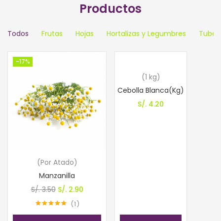
Productos
Todos
Frutas
Hojas
Hortalizas y Legumbres
Tubér
-17%
(1 kg)
Cebolla Blanca(Kg)
S/.
4.20
(Por Atado)
Manzanilla
El
El
S/.
3.50
S/.
2.90
precio
precio
1
Valorado con
original
actual
5.00
de 5