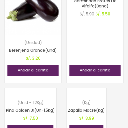
Germinado Brotes De
Alfalfa(Band)
El
El
S/.
5.90
S/.
5.50
precio
precio
original
actual
era:
es:
(Unidad)
S/. 5.90.
S/. 5.50.
Berenjena Grande(und)
S/.
3.20
Añadir al carrito
Añadir al carrito
(Unid - 1.2Kg)
(Kg)
Piña Golden Jr(Un-1.5Kg)
Zapallo Macre(Kg)
S/.
7.50
S/.
3.99