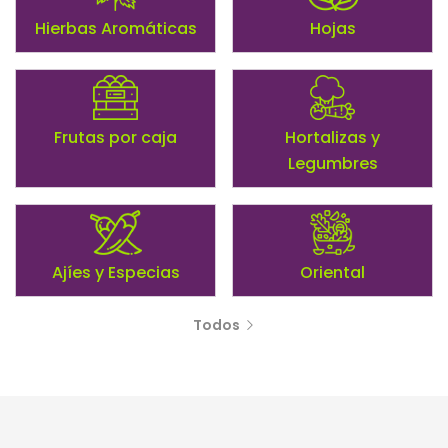
Hierbas Aromáticas
Hojas
Frutas por caja
Hortalizas y
Legumbres
Ajíes y Especias
Oriental
Todos