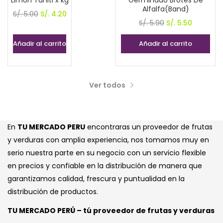
Limón Tahiti x kg
Germinado Brotes De
Alfalfa(Band)
El
El
S/.
5.00
S/.
4.20
El
El
S/.
5.90
S/.
5.50
precio
precio
precio
precio
original
actual
Añadir al carrito
Añadir al carrito
original
actual
era:
es:
era:
es:
S/. 5.00.
S/. 4.20.
S/. 5.90.
S/. 5.50.
Ver todos
En
TU MERCADO PERU
encontraras un proveedor de frutas
y verduras con amplia experiencia, nos tomamos muy en
serio nuestra parte en su negocio con un servicio flexible
en precios y confiable en la distribución de manera que
garantizamos calidad, frescura y puntualidad en la
distribución de productos.
TU MERCADO PERÚ – tú proveedor de frutas y verduras