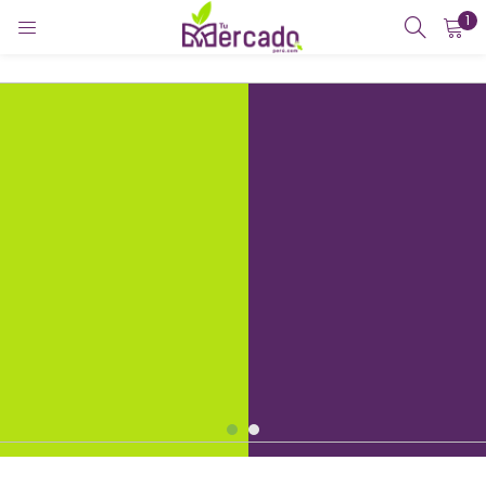
1
INICIAR SESIÓN
REGISTRARSE
Introduzca su nombre de usuario y contraseña para iniciar
sesión.
Recuérdame
¿Contraseña perdida?