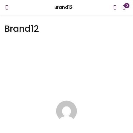
0
Brand12
INICIAR SESIÓN
REGISTRARSE
Brand12
Introduzca su nombre de usuario y contraseña para iniciar
sesión.
Recuérdame
¿Contraseña perdida?