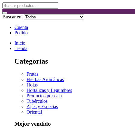
Buscar en:
Cuenta
Pedido
Inicio
Tienda
Categorías
Frutas
Hierbas Aromáticas
Hojas
Hortalizas y Legumbres
Productos por caja
Tubérculos
Ajíes y Especias
Oriental
Mejor vendido