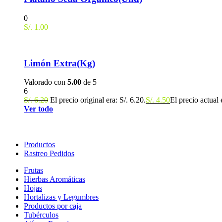
0
S/.
1.00
Limón Extra(Kg)
Valorado con
5.00
de 5
6
S/.
6.20
El precio original era: S/. 6.20.
S/.
4.50
El precio actual 
Ver todo
Productos
Rastreo Pedidos
Frutas
Hierbas Aromáticas
Hojas
Hortalizas y Legumbres
Productos por caja
Tubérculos