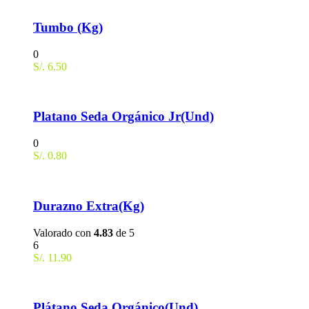
Tumbo (Kg)
0
S/.
6.50
Platano Seda Orgánico Jr(Und)
0
S/.
0.80
Durazno Extra(Kg)
Valorado con
4.83
de 5
6
S/.
11.90
Plátano Seda Orgánico(Und)