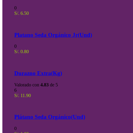
0
S/.
6.50
Platano Seda Orgánico Jr(Und)
0
S/.
0.80
Durazno Extra(Kg)
Valorado con
4.83
de 5
6
S/.
11.90
Plátano Seda Orgánico(Und)
0