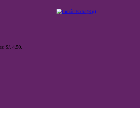
es: S/. 4.50.