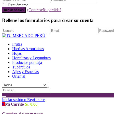
Recuérdame
¿Contraseña perdida?
Rellene los formularios para crear su cuenta
Frutas
Hierbas Aromáticas
Hojas
Hortalizas y Legumbres
Productos por caja
Tubérculos
Ajíes y Especias
Oriental
Iniciar sesión o Registrarse
0
Mi Carrito
S/.
0.00
Carrito de compras