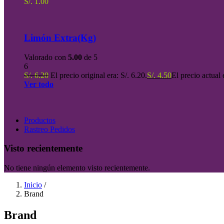
S/.
1.00
Limón Extra(Kg)
Valorado con
5.00
de 5
6
S/.
6.20
El precio original era: S/. 6.20.
S/.
4.50
El precio actual 
Ver todo
Productos
Rastreo Pedidos
Visto recientemente
No tiene ningún elemento visto recientemente.
Inicio
/
Brand
Brand