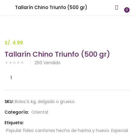
Tallarín Chino Triunfo (500 gr)
INICIAR SESIÓN
REGISTRARSE
0
Introduzca su nombre de usuario y contraseña para iniciar
sesión.
S/.
4.99
Tallarín Chino Triunfo (500 gr)
250
Vendido
Tallarín
Recuérdame
Chino
Triunfo
(500
SKU:
Bolsa ½ kg, delgado o grueso.
¿Contraseña perdida?
gr)
Categoría:
Oriental
cantidad
Etiqueta:
Popular fideo cantones hecho de harina y huevo. Especial