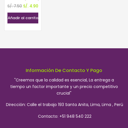
El
El
S/.
7.50
S/.
4.90
precio
precio
Añadir al carrito
original
actual
era:
es:
S/. 7.50.
S/. 4.90.
Información De Contacto Y Pago
"Creemos que la calidad es esencial, La entrega a
tiempo un factor importante y un precio competitivo
crucial"
Dirección:
Calle el trabajo 193 Santa Anita, Lima, Lima , Perú
Contacto: +51 948 540 222