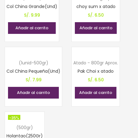
Col China Grande(Und)
choy sum x atado
S/.
9.99
S/.
6.50
Añadir al carrito
Añadir al carrito
(1unid-500gr)
Atado - 800gr Aprox.
Col China Pequeña(Und)
Pak Choi x atado
S/.
7.99
S/.
6.50
Añadir al carrito
Añadir al carrito
-35%
(500gr)
Holantao(250Gr)