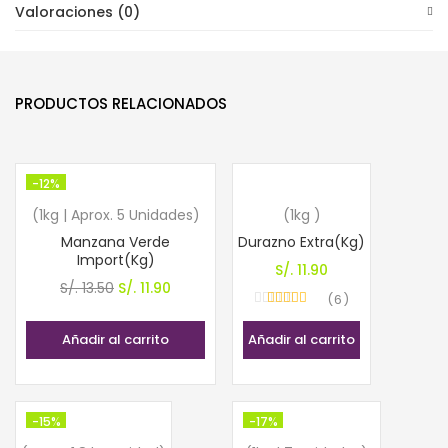
Valoraciones (0)
PRODUCTOS RELACIONADOS
-12%
(1kg | Aprox. 5 Unidades)
(1kg )
Manzana Verde
Durazno Extra(Kg)
Import(Kg)
S/.
11.90
El
El
S/.
13.50
S/.
11.90
6
precio
precio
Valorado con
4.83
de 5
original
actual
Añadir al carrito
Añadir al carrito
era:
es:
S/. 13.50.
S/. 11.90.
-15%
-17%