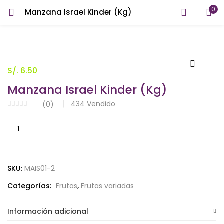
0
Manzana Israel Kinder (Kg)
INICIAR SESIÓN
REGISTRARSE
Introduzca su nombre de usuario y contraseña para iniciar
sesión.
S/.
6.50
Manzana Israel Kinder (Kg)
434
Vendido
(
0
)
Manzana
Recuérdame
Israel
Kinder
(Kg)
SKU:
MAIS01-2
¿Contraseña perdida?
cantidad
Categorías:
Frutas
,
Frutas variadas
Información adicional