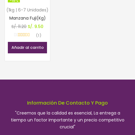
-15%
(1kg | 6-7 Unidades)
Manzana Fuji(Kg)
El
El
S/.
11.20
S/.
9.50
precio
precio
1
Valorado con
original
actual
5.00
de 5
Añadir al carrito
era:
es:
S/. 11.20.
S/. 9.50.
Información De Contacto Y Pago
"Creemos que la calidad es esencial, La entrega a
tiempo un factor importante y un precio competitivo
crucial"