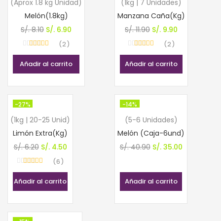
(Aprox 1.8 kg Unidad)
(1kg | 7 Unidades)
Melón(1.8kg)
Manzana Caña(Kg)
El
El
El
El
S/.
8.10
S/.
6.90
S/.
11.90
S/.
9.90
precio
precio
precio
precio
2
2
Valorado con
Valorado con
original
actual
original
actual
5.00
de 5
5.00
de 5
Añadir al carrito
Añadir al carrito
era:
es:
era:
es:
S/. 8.10.
S/. 6.90.
S/. 11.90.
S/. 9.90.
-27%
-14%
(1kg | 20-25 Unid)
(5-6 Unidades)
Limón Extra(Kg)
Melón (Caja-6und)
El
El
El
El
S/.
6.20
S/.
4.50
S/.
40.90
S/.
35.00
precio
precio
precio
precio
6
Valorado con
original
actual
original
actual
5.00
de 5
Añadir al carrito
Añadir al carrito
era:
es:
era:
es:
S/. 6.20.
S/. 4.50.
S/. 40.90.
S/. 35.00.