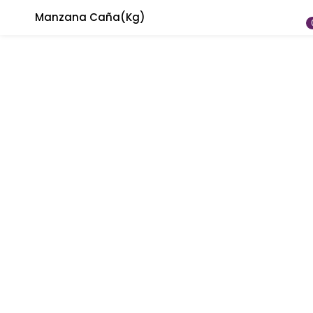
Manzana Caña(Kg)
INICIAR SESIÓN
REGISTRARSE
Introduzca su nombre de usuario y contraseña para
iniciar sesión.
Recuérdame
¿Contraseña perdida?
Rellene los formularios para crear su cuenta