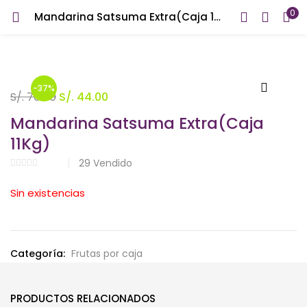
0
Mandarina Satsuma Extra(Caja 11Kg)
INICIAR SESIÓN
REGISTRARSE
Introduzca su nombre de usuario y contraseña para iniciar
sesión.
-37%
El
El
S/.
70.00
S/.
44.00
precio
precio
Mandarina Satsuma Extra(Caja
original
actual
11Kg)
era:
es:
29
Vendido
S/. 70.00.
S/. 44.00.
Recuérdame
Sin existencias
¿Contraseña perdida?
Categoría:
Frutas por caja
PRODUCTOS RELACIONADOS