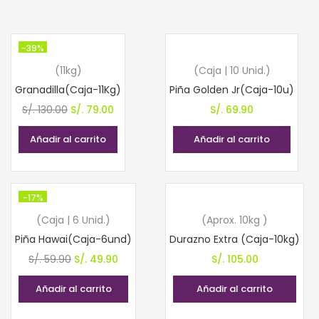
-39%
(11kg)
(Caja | 10 Unid.)
Granadilla(Caja-11Kg)
Piña Golden Jr(Caja-10u)
El
El
S/.
130.00
S/.
79.00
S/.
69.90
precio
precio
Añadir al carrito
Añadir al carrito
original
actual
era:
es:
S/. 130.00.
S/. 79.00.
-17%
(Caja | 6 Unid.)
(Aprox. 10kg )
Piña Hawai(Caja-6und)
Durazno Extra (Caja-10kg)
El
El
S/.
59.90
S/.
49.90
S/.
105.00
precio
precio
Añadir al carrito
Añadir al carrito
original
actual
era:
es: