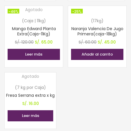
S/. 59.90.
S/. 49.90.
Agotado
-46%
-25%
(Caja | 11kg)
(17kg)
Mango Edward Planta
Naranja Valencia De Jugo
Extra(Caja-11Kg)
Primera(caja-18kg)
El
El
El
El
S/.
120.00
S/.
65.00
S/.
60.00
S/.
45.00
precio
precio
precio
precio
Leer más
Añadir al carrito
original
actual
original
actual
era:
es:
era:
es:
S/. 120.00.
S/. 65.00.
S/. 60.00.
S/. 45.0
Agotado
(7 kg por Caja)
Fresa Serrana extra x kg
S/.
16.00
Leer más