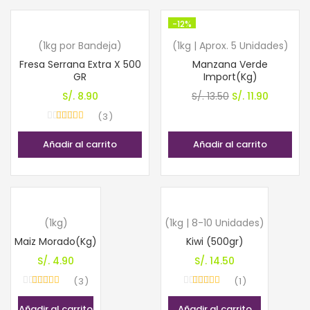
-12%
(1kg por Bandeja)
(1kg | Aprox. 5 Unidades)
Fresa Serrana Extra X 500
Manzana Verde
GR
Import(Kg)
El
El
S/.
8.90
S/.
13.50
S/.
11.90
precio
precio
3
Valorado con
original
actual
5.00
de 5
Añadir al carrito
Añadir al carrito
era:
es:
S/. 13.50.
S/. 11.90.
(1kg)
(1kg | 8-10 Unidades)
Maiz Morado(Kg)
Kiwi (500gr)
S/.
4.90
S/.
14.50
3
1
Valorado con
Valorado con
5.00
de 5
5.00
de 5
Añadir al carrito
Añadir al carrito