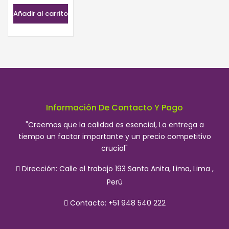
Valorado con
original
actual
5.00
de 5
Añadir al carrito
era:
es:
S/. 9.30.
S/. 8.50.
Información De Contacto Y Pago
"Creemos que la calidad es esencial, La entrega a
tiempo un factor importante y un precio competitivo
crucial"
Dirección:
Calle el trabajo 193 Santa Anita, Lima, Lima ,
Perú
Contacto: +51 948 540 222