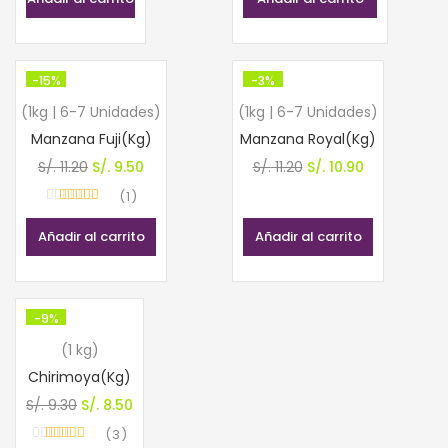
-15%
-3%
(1kg | 6-7 Unidades)
(1kg | 6-7 Unidades)
Manzana Fuji(Kg)
Manzana Royal(Kg)
El
El
El
El
S/.
11.20
S/.
9.50
S/.
11.20
S/.
10.90
precio
precio
precio
precio
1
Valorado con
original
actual
original
actual
5.00
de 5
Añadir al carrito
Añadir al carrito
era:
es:
era:
es:
S/. 11.20.
S/. 9.50.
S/. 11.20.
S/. 10.90.
-9%
(1 kg)
Chirimoya(Kg)
El
El
S/.
9.30
S/.
8.50
precio
precio
3