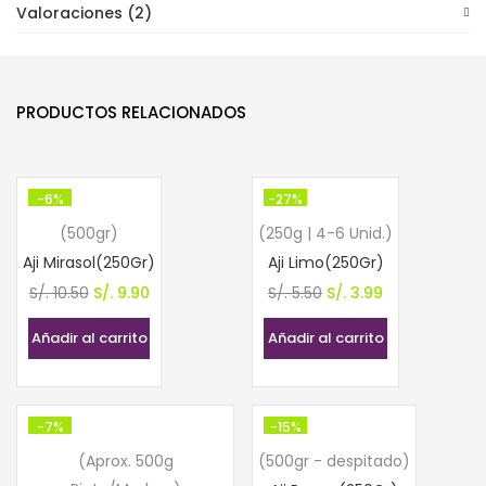
Valoraciones (2)
PRODUCTOS RELACIONADOS
-6%
-27%
(500gr)
(250g | 4-6 Unid.)
Aji Mirasol(250Gr)
Aji Limo(250Gr)
El
El
El
El
S/.
10.50
S/.
9.90
S/.
5.50
S/.
3.99
precio
precio
precio
precio
Añadir al carrito
Añadir al carrito
original
actual
original
actual
era:
es:
era:
es:
S/. 10.50.
S/. 9.90.
S/. 5.50.
S/. 3.99.
-7%
-15%
(Aprox. 500g
(500gr - despitado)