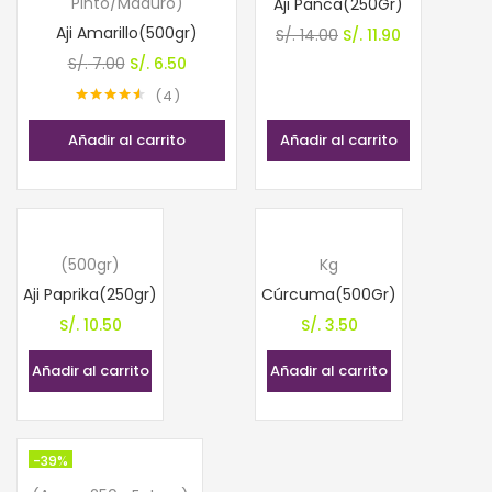
Pinto/Maduro)
Aji Panca(250Gr)
Aji Amarillo(500gr)
El
El
S/.
14.00
S/.
11.90
El
El
precio
precio
S/.
7.00
S/.
6.50
precio
precio
original
actual
4
Valorado
original
actual
era:
es:
con
4.50
Añadir al carrito
Añadir al carrito
era:
es:
S/. 14.00.
S/. 11.90.
de 5
S/. 7.00.
S/. 6.50.
(500gr)
Kg
Aji Paprika(250gr)
Cúrcuma(500Gr)
S/.
10.50
S/.
3.50
Añadir al carrito
Añadir al carrito
-39%