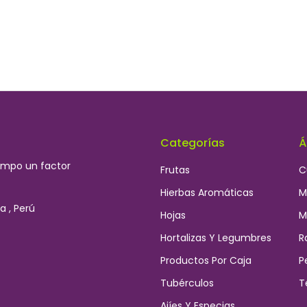
Categorías
Á
iempo un factor
Frutas
C
Hierbas Aromáticas
M
a , Perú
Hojas
M
Hortalizas Y Legumbres
R
Productos Por Caja
P
Tubérculos
T
Ajíes Y Especias