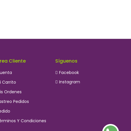
rea Cliente
Síguenos
uenta
Facebook
Instagram
i Carrito
is Ordenes
astreo Pedidos
edido
érminos Y Condiciones